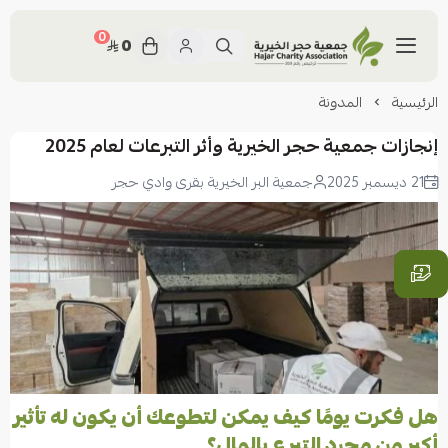
0
0
حسابي
تسجيل الدخول
الرئيسية
المدونة
سقيا الماء
إنجازات جمعية حجر الخيرية وأثر التبرعات لعام 2025
21 ديسمبر 2025
جمعية البر الخيرية بقرى وادي حجر
تفريج كرب
الارامل والايتام
#تبرعك_يصنع_حياة
المشاريع المكتملة
هل فكرت يومًا كيف يمكن لتطوعك أن يكون له تأثير
الحوكمة
أكبر من مجرد التبرع بالمال؟