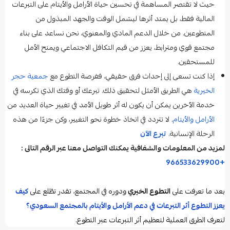
حيث لا تقتصر المساهمة في تحسين حياة الأرامل والأيتام على التبرعات
المالية فقط، بل يمتد أثرها ليشمل الوقت والجهد المبذول من
المتطوعين. من خلال الدعم المادي والمعنوي، نحن نساعد على بناء
مجتمع قوي ومترابط، يعزز من قيم التكافل الاجتماعي ويمنح الأمل
للمستحقين.
إذا كنت تسعى إلى إحداث فرق حقيقي، ففرصة التطوع مع
جمعية حجر
الخيرية
هي الطريق الأمثل لتحقيق ذلك. تبرعك أو وقتك الذي تكرسه في
خدمة الآخرين يمكن أن يكون له أثر طويل الأمد في تغيير حياة العديد من
الأرامل والأيتام
. لا تتردد في اتخاذ خطوة نحو التغيير، وكن جزءًا من هذه
الرحلة الإنسانية.
تبرع الآن
لمزيد من المعلومات والشفافية يمكنك التواصل معنا عبر الرقم التالى :
+966533629900
بعد ما تعرفت على
التطوع الخيري
ودوره في المجتمع، تقدر تطّلع على
كيف
يعزز التطوع أثر التبرعات في دعم الأرامل والأيتام بالمجتمع السعودي؟
لتعرف الطرق العملية لتعظيم أثر التبرعات عبر التطوع.