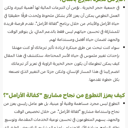
في جمعية حجر الخيرية ، نؤمن أن التبرعات المالية لها أهمية كبيرة، ولكن
المدونة
العمل التطوعي يمكن أن يعزز الأثر بشكل ملحوظ ويُحدث فرقًا حقيقيًا في
حياة الأرامل والأيتام. من خلال برنامج "كفالة الأرامل"، نقدم فرصة فريدة
عن الجمعية
للمشاركة في تحسين حياتهم ليس فقط بالدعم المالي، بل بتوفير الوقت
والجهد لضمان حياة أفضل ومستدامة لهم.
سواء كنت تبحث عن طرق مبتكرة لزيادة تأثير تبرعاتك أو كنت مهتمًا
بإحداث تغيير ملموس في حياة الأسر المحتاجة، ستكتشف في هذا المقال
كيف يمكن لتطوعك أن يكون حجر الخيرية الزاوية في تعزيز أثر تبرعاتك.
انضم إلينا في هذا المسار الإنساني، ولتكن جزءًا من التغيير الذي تصنعه
بكل خطوة تقدمها.
كيف يعزز التطوع من نجاح مشاريع "كفالة الأرامل"؟
التطوع ليس مجرد مساهمة وقتية أو عينية، بل هو عامل رئيسي يعزز من
نجاح واستدامة مشاريع "
كفالة الأرامل
". من خلال تخصيص الوقت
والجهد، يسهم المتطوعون في تحسين نوعية الخدمات المقدمة، وتوسيع
نطاق البرامج، وزيادة الأثر الاجتماعي لهذه المشاريع. إليك بعض الطرق التي